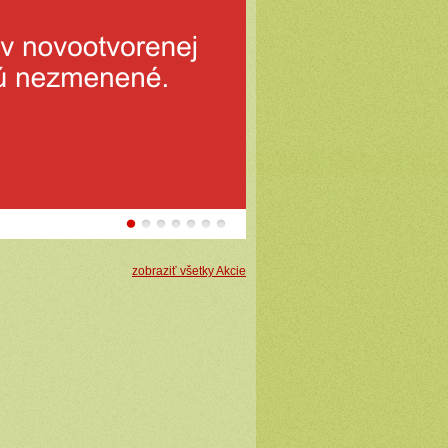
Široký sortiment priamo
zobraziť všetky Akcie