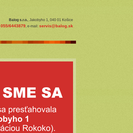
Balog s.r.o.
, Jakobyho 1, 040 01 Košice
055/6443879
servis@balog.sk
:
, e-mail: