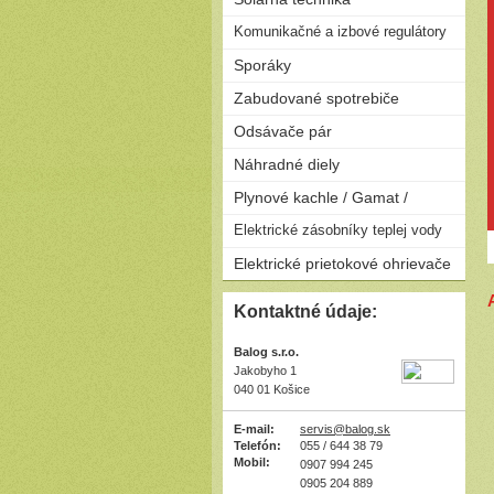
na drevo
Solárne zostavy - ploché
Komunikačné a izbové regulátory
Peletizačné kotly
kolektory
Liatinové kotly na drevo a
Regulátory
Sporáky
Solárne zostavy - vákuové
uhlie
kolektory
Plynové
Zabudované spotrebiče
Elektrické
Rúry
Odsávače pár
Kombinované
Dosky
Komínové
Náhradné diely
Umývačky riadu
Výsuvné
Plynové kachle / Gamat /
Ostrovčekové
Podvesné
Plynové kachle
Elektrické zásobníky teplej vody
Závesné
Elektrické prietokové ohrievače
Ležaté
Elektrické prietokové
Kontaktné údaje:
ohrievače
Balog s.r.o.
Jakobyho 1
040 01 Košice
E-mail:
servis@balog.sk
Telefón:
055 / 644 38 79
Mobil:
0907 994 245
0905 204 889