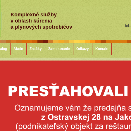
Komplexné služby
v oblasti kúrenia
tel.
a plynových spotrebičov
alóg
Akcie
Značky
Zamestnanie
Odkazy
Kontakt